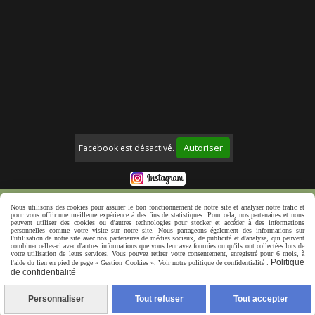
Autoriser
Facebook est désactivé.
Mentions Légales
Politique de confidentialité
Nous utilisons des cookies pour assurer le bon fonctionnement de notre site et analyser notre trafic et
pour vous offrir une meilleure expérience à des fins de statistiques. Pour cela, nos partenaires et nous
Créer un site web
peuvent utiliser des cookies ou d'autres technologies pour stocker et accéder à des informations
personnelles comme votre visite sur notre site. Nous partageons également des informations sur
l'utilisation de notre site avec nos partenaires de médias sociaux, de publicité et d'analyse, qui peuvent
combiner celles-ci avec d'autres informations que vous leur avez fournies ou qu'ils ont collectées lors de
votre utilisation de leurs services. Vous pouvez retirer votre consentement, enregistré pour 6 mois, à
Politique
l'aide du lien en pied de page « Gestion Cookies ». Voir notre politique de confidentialité :
de confidentialité
Personnaliser
Tout refuser
Tout accepter