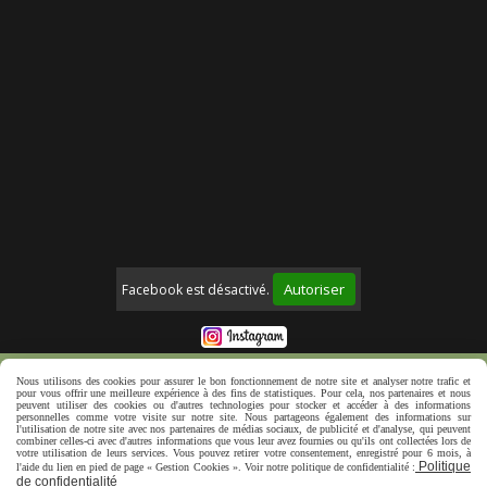
Autoriser
Facebook est désactivé.
Mentions Légales
Politique de confidentialité
Nous utilisons des cookies pour assurer le bon fonctionnement de notre site et analyser notre trafic et
pour vous offrir une meilleure expérience à des fins de statistiques. Pour cela, nos partenaires et nous
Créer un site web
peuvent utiliser des cookies ou d'autres technologies pour stocker et accéder à des informations
personnelles comme votre visite sur notre site. Nous partageons également des informations sur
l'utilisation de notre site avec nos partenaires de médias sociaux, de publicité et d'analyse, qui peuvent
combiner celles-ci avec d'autres informations que vous leur avez fournies ou qu'ils ont collectées lors de
votre utilisation de leurs services. Vous pouvez retirer votre consentement, enregistré pour 6 mois, à
Politique
l'aide du lien en pied de page « Gestion Cookies ». Voir notre politique de confidentialité :
de confidentialité