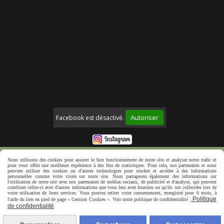
Autoriser
Facebook est désactivé.
Mentions Légales
Politique de confidentialité
Nous utilisons des cookies pour assurer le bon fonctionnement de notre site et analyser notre trafic et
pour vous offrir une meilleure expérience à des fins de statistiques. Pour cela, nos partenaires et nous
Créer un site web
peuvent utiliser des cookies ou d'autres technologies pour stocker et accéder à des informations
personnelles comme votre visite sur notre site. Nous partageons également des informations sur
l'utilisation de notre site avec nos partenaires de médias sociaux, de publicité et d'analyse, qui peuvent
combiner celles-ci avec d'autres informations que vous leur avez fournies ou qu'ils ont collectées lors de
votre utilisation de leurs services. Vous pouvez retirer votre consentement, enregistré pour 6 mois, à
Politique
l'aide du lien en pied de page « Gestion Cookies ». Voir notre politique de confidentialité :
de confidentialité