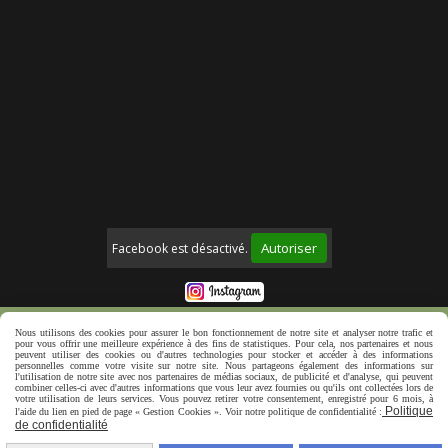
Autoriser
Facebook est désactivé.
Mentions Légales
Politique de confidentialité
Nous utilisons des cookies pour assurer le bon fonctionnement de notre site et analyser notre trafic et
pour vous offrir une meilleure expérience à des fins de statistiques. Pour cela, nos partenaires et nous
Créer un site web
peuvent utiliser des cookies ou d'autres technologies pour stocker et accéder à des informations
personnelles comme votre visite sur notre site. Nous partageons également des informations sur
l'utilisation de notre site avec nos partenaires de médias sociaux, de publicité et d'analyse, qui peuvent
combiner celles-ci avec d'autres informations que vous leur avez fournies ou qu'ils ont collectées lors de
votre utilisation de leurs services. Vous pouvez retirer votre consentement, enregistré pour 6 mois, à
Politique
l'aide du lien en pied de page « Gestion Cookies ». Voir notre politique de confidentialité :
de confidentialité