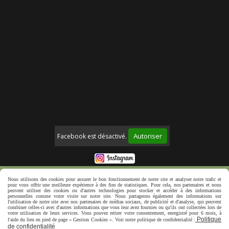
Autoriser
Facebook est désactivé.
Mentions Légales
Politique de confidentialité
Nous utilisons des cookies pour assurer le bon fonctionnement de notre site et analyser notre trafic et
pour vous offrir une meilleure expérience à des fins de statistiques. Pour cela, nos partenaires et nous
Créer un site web
peuvent utiliser des cookies ou d'autres technologies pour stocker et accéder à des informations
personnelles comme votre visite sur notre site. Nous partageons également des informations sur
l'utilisation de notre site avec nos partenaires de médias sociaux, de publicité et d'analyse, qui peuvent
combiner celles-ci avec d'autres informations que vous leur avez fournies ou qu'ils ont collectées lors de
votre utilisation de leurs services. Vous pouvez retirer votre consentement, enregistré pour 6 mois, à
Politique
l'aide du lien en pied de page « Gestion Cookies ». Voir notre politique de confidentialité :
de confidentialité