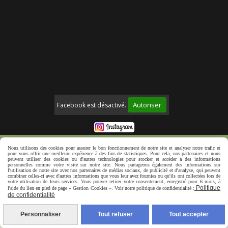
Autoriser
Facebook est désactivé.
Mentions Légales
Politique de confidentialité
Nous utilisons des cookies pour assurer le bon fonctionnement de notre site et analyser notre trafic et
pour vous offrir une meilleure expérience à des fins de statistiques. Pour cela, nos partenaires et nous
Créer un site web
peuvent utiliser des cookies ou d'autres technologies pour stocker et accéder à des informations
personnelles comme votre visite sur notre site. Nous partageons également des informations sur
l'utilisation de notre site avec nos partenaires de médias sociaux, de publicité et d'analyse, qui peuvent
combiner celles-ci avec d'autres informations que vous leur avez fournies ou qu'ils ont collectées lors de
votre utilisation de leurs services. Vous pouvez retirer votre consentement, enregistré pour 6 mois, à
Politique
l'aide du lien en pied de page « Gestion Cookies ». Voir notre politique de confidentialité :
de confidentialité
Personnaliser
Tout refuser
Tout accepter