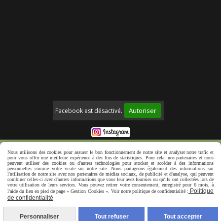
Autoriser
Facebook est désactivé.
Mentions Légales
Politique de confidentialité
Nous utilisons des cookies pour assurer le bon fonctionnement de notre site et analyser notre trafic et
pour vous offrir une meilleure expérience à des fins de statistiques. Pour cela, nos partenaires et nous
Créer un site web
peuvent utiliser des cookies ou d'autres technologies pour stocker et accéder à des informations
personnelles comme votre visite sur notre site. Nous partageons également des informations sur
l'utilisation de notre site avec nos partenaires de médias sociaux, de publicité et d'analyse, qui peuvent
combiner celles-ci avec d'autres informations que vous leur avez fournies ou qu'ils ont collectées lors de
votre utilisation de leurs services. Vous pouvez retirer votre consentement, enregistré pour 6 mois, à
Politique
l'aide du lien en pied de page « Gestion Cookies ». Voir notre politique de confidentialité :
de confidentialité
Personnaliser
Tout refuser
Tout accepter