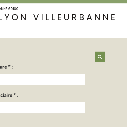
BANNE 69100
LYON VILLEURBANNE
aire
*
:
ciaire
*
: