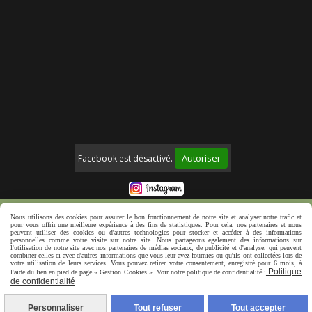
Autoriser
Facebook est désactivé.
Mentions Légales
Politique de confidentialité
Nous utilisons des cookies pour assurer le bon fonctionnement de notre site et analyser notre trafic et
pour vous offrir une meilleure expérience à des fins de statistiques. Pour cela, nos partenaires et nous
Créer un site web
peuvent utiliser des cookies ou d'autres technologies pour stocker et accéder à des informations
personnelles comme votre visite sur notre site. Nous partageons également des informations sur
l'utilisation de notre site avec nos partenaires de médias sociaux, de publicité et d'analyse, qui peuvent
combiner celles-ci avec d'autres informations que vous leur avez fournies ou qu'ils ont collectées lors de
votre utilisation de leurs services. Vous pouvez retirer votre consentement, enregistré pour 6 mois, à
Politique
l'aide du lien en pied de page « Gestion Cookies ». Voir notre politique de confidentialité :
de confidentialité
Personnaliser
Tout refuser
Tout accepter